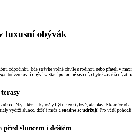
v luxusní obývák
 zónu odpočinku, kde strávíte volné chvíle s rodinou nebo přáteli v m
 elegantní venkovní obývák. Stačí pohodlné sezení, chytré zastřešení, at
 terasy
vní sedačky a křesla by měly být nejen stylové, ale hlavně komfortní a
iály vydrží slunce, déšť i mráz a
snadno se udržují
. Pro větší pohodl
a před sluncem i deštěm