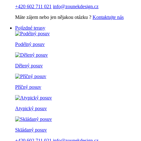
+420 602 711 021
info@zounekdesign.cz
Máte zájem nebo jen nějakou otázku ?
Kontaktujte nás
Pojízdné terasy
Podélný posuv
Dělený posuv
Příčný posuv
Atypický posuv
Skládaný posuv
+420 602 711 021
info@zounekdesign.cz