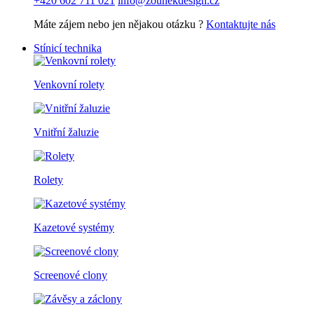
+420 602 711 021
info@zounekdesign.cz
Máte zájem nebo jen nějakou otázku ?
Kontaktujte nás
Stínicí technika
Venkovní rolety
Vnitřní žaluzie
Rolety
Kazetové systémy
Screenové clony