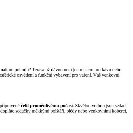
aximálním pohodlí? Terasa už dávno není jen místem pro kávu nebo
mosférické osvětlení a funkční vybavení pro vaření. Váš venkovní
 připravené
čelit proměnlivému počasí
. Skvělou volbou jsou sedací
í doplňte sedačky měkkými polštáři, plédy nebo venkovními koberci,