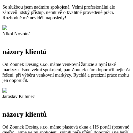
Se službou jsem nadmíru spokojená. Velmi profesionální ale
zároveň lidský přístup, nemluvě o kvalitně provedené práci.
Rozhodně mě neviděli naposledy!
Nikol Novotná
názory klientů
Od Zounek Desing s.r.o. máme venkovní žaluzie a nyní také
markýzu. Jsme velmi spokojeni, pan Zounek nám doporučil nejlepší
řešení, při výběru venkovní markýzy. Rychlá a precizní práce mohu
jen doporučit.
Jaroslav Kubinec
názory klientů
Od Zounek Desing s.r.o. máme plastová okna a HS portál (posuvné
dveře) - jsme velmi spokojeni, splnili naše přání, doporučili nejlepší