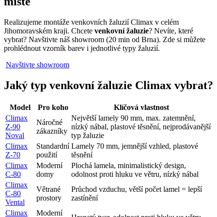
místě
Realizujeme montáže venkovních žaluzií Climax v celém
Jihomoravském kraji. Chcete
venkovní žaluzie
? Nevíte, které
vybrat? Navštivte náš showroom (20 min od Brna). Zde si můžete
prohlédnout vzorník barev i jednotlivé typy žaluzií.
Navštivte showroom
Jaký typ venkovní žaluzie Climax vybrat?
Model
Pro koho
Klíčová vlastnost
Climax
Největší lamely 90 mm, max. zatemnění,
Náročné
Z-90
nízký nábal, plastové těsnění, nejprodávanější
zákazníky
Noval
typ žaluzie
Climax
Standardní
Lamely 70 mm, jemnější vzhled, plastové
Z-70
použití
těsnění
Climax
Moderní
Plochá lamela, minimalistický design,
C-80
domy
odolnost proti hluku ve větru, nízký nábal
Climax
Větrané
Průchod vzduchu, větší počet lamel = lepší
C-80
prostory
zastínění
Vental
Climax
Moderní