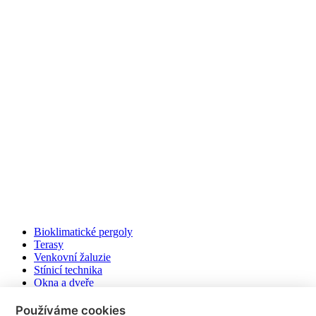
Bioklimatické pergoly
Terasy
Venkovní žaluzie
Stínicí technika
Okna a dveře
Ploty
Markýzy
Používáme cookies