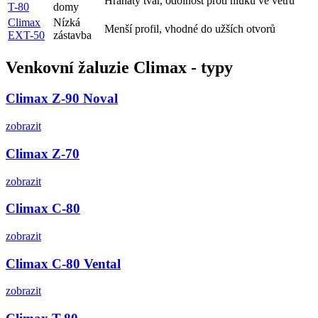
Hranatý tvar, odolnost proti hluku ve větru
T-80
domy
Climax
Nízká
Menší profil, vhodné do užších otvorů
EXT-50
zástavba
Venkovní žaluzie Climax - typy
Climax Z-90 Noval
zobrazit
Climax Z-70
zobrazit
Climax C-80
zobrazit
Climax C-80 Vental
zobrazit