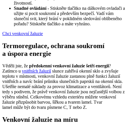
životností.
Snadné ovládání -
Stiskněte tlačítko na dálkovém ovladači a
užijte si pocit soukromí a především bezpečí. Vadí vám
sluneční svit, který brání v poklidném sledování oblíbeného
pořadu? Stiskněte tlačítko a máte vyhráno.
Chci venkovní žaluzie
Termoregulace, ochrana soukromí
a úspora energie
Věděli jste, že
předokenní venkovní žaluzie šetří energii
?
Zatímco u
vnitřních žaluzií
slunce zahřívá okenní sklo a zvyšuje
teplotu v místnosti, venkovní žaluzie zastanou plně funkci žaluzií
vnitřních a navíc brání průniku slunečních paprsků na okenní skla.
Ušetříte nemalé náklady za provoz klimatizace a ventilátorů. Není
tedy s podivem, že právě venkovní žaluzie jsou nejčastější volbou z
výběru stínění. Celkovému vzhledu exteriéru můžete venkovní
žaluzie přizpůsobit barvou, šířkou a tvarem lamel. Tvar
lamel může být do tvaru písmene C, T nebo Z.
Venkovní žaluzie na míru