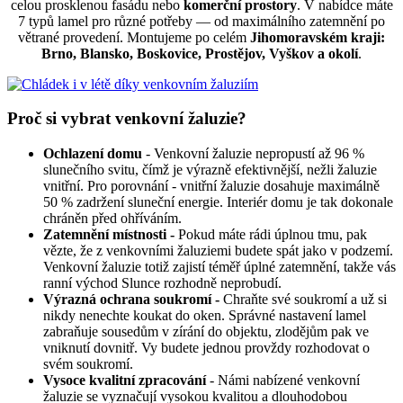
celou prosklenou fasádu nebo
komerční prostory
. V nabídce máte
7 typů lamel pro různé potřeby — od maximálního zatemnění po
větrané provedení. Montujeme po celém
Jihomoravském kraji:
Brno, Blansko, Boskovice, Prostějov, Vyškov a okolí
.
Proč si vybrat venkovní žaluzie?
Ochlazení domu
- Venkovní žaluzie nepropustí až 96 %
slunečního svitu, čímž je výrazně efektivnější, nežli žaluzie
vnitřní. Pro porovnání - vnitřní žaluzie dosahuje maximálně
50 % zadržení sluneční energie. Interiér domu je tak dokonale
chráněn před ohříváním.
Zatemnění místnosti -
Pokud máte rádi úplnou tmu, pak
vězte, že z venkovními žaluziemi budete spát jako v podzemí.
Venkovní žaluzie totiž zajistí téměř úplné zatemnění, takže vás
ranní východ Slunce rozhodně neprobudí.
Výrazná ochrana soukromí -
Chraňte své soukromí a už si
nikdy nenechte koukat do oken. Správné nastavení lamel
zabraňuje sousedům v zírání do objektu, zlodějům pak ve
vniknutí dovnitř. Vy budete jednou provždy rozhodovat o
svém soukromí.
Vysoce kvalitní zpracování
- Námi nabízené venkovní
žaluzie se vyznačují vysokou kvalitou a dlouhodobou