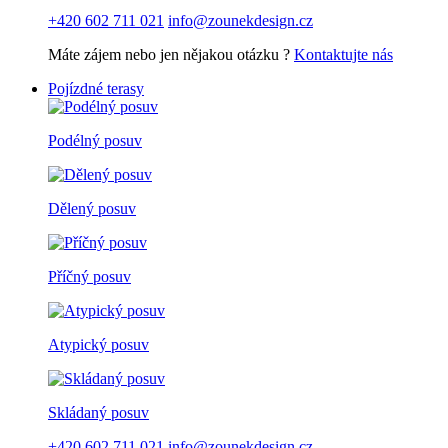
+420 602 711 021
info@zounekdesign.cz
Máte zájem nebo jen nějakou otázku ?
Kontaktujte nás
Pojízdné terasy
Podélný posuv
Dělený posuv
Příčný posuv
Atypický posuv
Skládaný posuv
+420 602 711 021
info@zounekdesign.cz