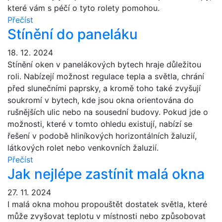
které vám s péčí o tyto rolety pomohou.
Přečíst
Stínění do paneláku
18. 12. 2024
Stínění oken v panelákových bytech hraje důležitou
roli. Nabízejí možnost regulace tepla a světla, chrání
před slunečními paprsky, a kromě toho také zvyšují
soukromí v bytech, kde jsou okna orientována do
rušnějších ulic nebo na sousední budovy. Pokud jde o
možnosti, které v tomto ohledu existují, nabízí se
řešení v podobě hliníkových horizontálních žaluzií,
látkových rolet nebo venkovních žaluzií.
Přečíst
Jak nejlépe zastínit malá okna
27. 11. 2024
I malá okna mohou propouštět dostatek světla, které
může zvyšovat teplotu v místnosti nebo způsobovat