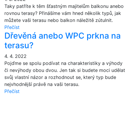
Taky patříte k těm šťastným majitelům balkonu anebo
rovnou terasy? Přinášíme vám hned několik typů, jak
názory klientů
můžete vaši terasu nebo balkon náležitě zútulnit.
Přečíst
Od Zounek Desing s.r.o. máme
Dřevěná anebo WPC prkna na
venkovní žaluzie a nyní také
terasu?
markýzu. Jsme velmi spokojeni, pan
Zounek nám doporučil nejlepší
4. 4. 2022
řešení, při výběru venkovní markýzy.
Pojďme se spolu podívat na charakteristiky a výhody
Rychlá a precizní práce mohu jen
či nevýhody obou dvou. Jen tak si budete moci udělat
doporučit.
svůj vlastní názor a rozhodnout se, který typ bude
nejvhodnější právě na vaši terasu.
Přečíst
Jaroslav Kubinec