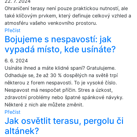
22. 7. 2024
Ohraničení terasy není pouze praktickou nutností, ale
také klíčovým prvkem, který definuje celkový vzhled a
atmosféru vašeho venkovního prostoru.
Přečíst
Bojujeme s nespavostí: jak
vypadá místo, kde usínáte?
6. 6. 2024
Usínáte ihned a máte klidné spaní? Gratulujeme.
Odhaduje se, že až 30 % dospělých na světě trpí
některou z forem nespavosti. To je vysoké číslo.
Nespavost má nespočet příčin. Stres a úzkost,
zdravotní problémy nebo špatné spánkové návyky.
Některé z nich ale můžete změnit.
Přečíst
Jak osvětlit terasu, pergolu či
altánek?