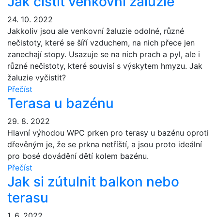
Jak čistit venkovní žaluzie
24. 10. 2022
Jakkoliv jsou ale venkovní žaluzie odolné, různé
nečistoty, které se šíří vzduchem, na nich přece jen
zanechají stopy. Usazuje se na nich prach a pyl, ale i
různé nečistoty, které souvisí s výskytem hmyzu. Jak
žaluzie vyčistit?
Přečíst
Terasa u bazénu
29. 8. 2022
Hlavní výhodou WPC prken pro terasy u bazénu oproti
dřevěným je, že se prkna netříští, a jsou proto ideální
pro bosé dovádění dětí kolem bazénu.
Přečíst
Jak si zútulnit balkon nebo
terasu
1. 6. 2022