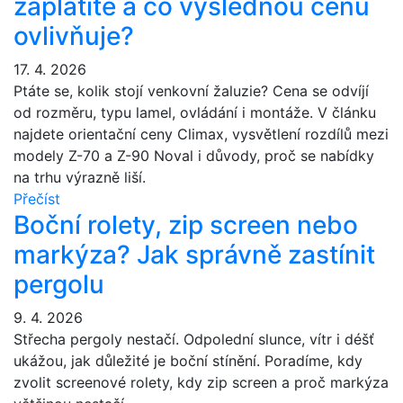
zaplatíte a co výslednou cenu
ovlivňuje?
17. 4. 2026
Ptáte se, kolik stojí venkovní žaluzie? Cena se odvíjí
od rozměru, typu lamel, ovládání i montáže. V článku
najdete orientační ceny Climax, vysvětlení rozdílů mezi
modely Z-70 a Z-90 Noval i důvody, proč se nabídky
na trhu výrazně liší.
Přečíst
Boční rolety, zip screen nebo
markýza? Jak správně zastínit
pergolu
9. 4. 2026
Střecha pergoly nestačí. Odpolední slunce, vítr i déšť
ukážou, jak důležité je boční stínění. Poradíme, kdy
zvolit screenové rolety, kdy zip screen a proč markýza