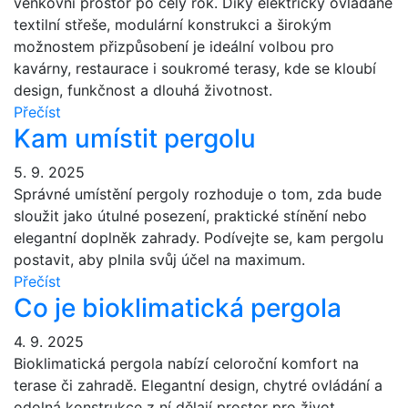
venkovní prostor po celý rok. Díky elektricky ovládané
textilní střeše, modulární konstrukci a širokým
možnostem přizpůsobení je ideální volbou pro
kavárny, restaurace i soukromé terasy, kde se kloubí
design, funkčnost a dlouhá životnost.
Přečíst
Kam umístit pergolu
5. 9. 2025
Správné umístění pergoly rozhoduje o tom, zda bude
sloužit jako útulné posezení, praktické stínění nebo
elegantní doplněk zahrady. Podívejte se, kam pergolu
postavit, aby plnila svůj účel na maximum.
Přečíst
Co je bioklimatická pergola
4. 9. 2025
Bioklimatická pergola nabízí celoroční komfort na
terase či zahradě. Elegantní design, chytré ovládání a
odolná konstrukce z ní dělají prostor pro život.