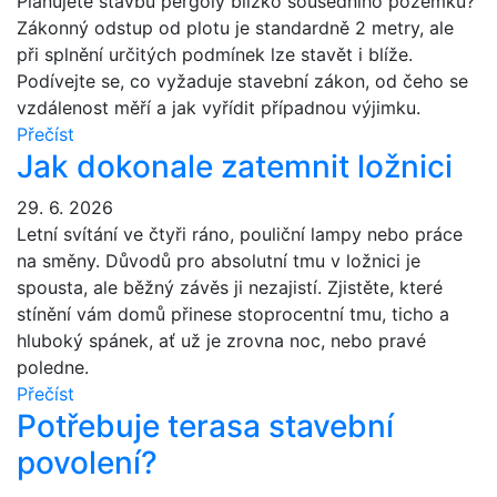
Plánujete stavbu pergoly blízko sousedního pozemku?
Zákonný odstup od plotu je standardně 2 metry, ale
při splnění určitých podmínek lze stavět i blíže.
Podívejte se, co vyžaduje stavební zákon, od čeho se
vzdálenost měří a jak vyřídit případnou výjimku.
Přečíst
Jak dokonale zatemnit ložnici
29. 6. 2026
Letní svítání ve čtyři ráno, pouliční lampy nebo práce
na směny. Důvodů pro absolutní tmu v ložnici je
spousta, ale běžný závěs ji nezajistí. Zjistěte, které
stínění vám domů přinese stoprocentní tmu, ticho a
hluboký spánek, ať už je zrovna noc, nebo pravé
poledne.
Přečíst
Potřebuje terasa stavební
povolení?