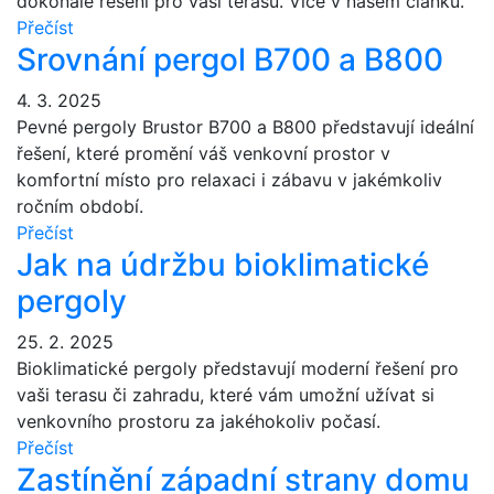
dokonalé řešení pro vaši terasu. Více v našem článku.
Přečíst
Srovnání pergol B700 a B800
4. 3. 2025
Pevné pergoly Brustor B700 a B800 představují ideální
řešení, které promění váš venkovní prostor v
komfortní místo pro relaxaci i zábavu v jakémkoliv
ročním období.
Přečíst
Jak na údržbu bioklimatické
pergoly
25. 2. 2025
Bioklimatické pergoly představují moderní řešení pro
vaši terasu či zahradu, které vám umožní užívat si
venkovního prostoru za jakéhokoliv počasí.
Přečíst
Zastínění západní strany domu