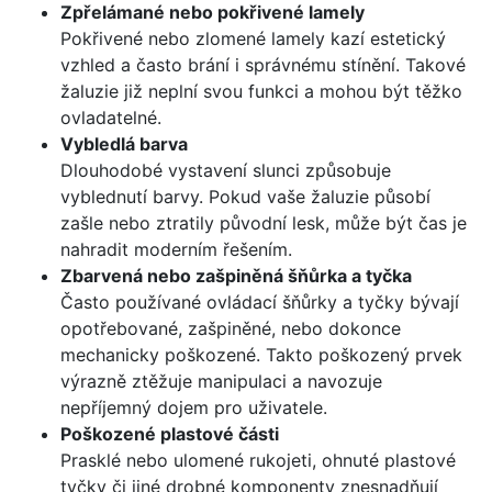
Zpřelámané nebo pokřivené lamely
Pokřivené nebo zlomené lamely kazí estetický
vzhled a často brání i správnému stínění. Takové
žaluzie již neplní svou funkci a mohou být těžko
ovladatelné.
Vybledlá barva
Dlouhodobé vystavení slunci způsobuje
vyblednutí barvy. Pokud vaše žaluzie působí
zašle nebo ztratily původní lesk, může být čas je
nahradit moderním řešením.
Zbarvená nebo zašpiněná šňůrka a tyčka
Často používané ovládací šňůrky a tyčky bývají
opotřebované, zašpiněné, nebo dokonce
mechanicky poškozené. Takto poškozený prvek
výrazně ztěžuje manipulaci a navozuje
nepříjemný dojem pro uživatele.
Poškozené plastové části
Prasklé nebo ulomené rukojeti, ohnuté plastové
tyčky či jiné drobné komponenty znesnadňují