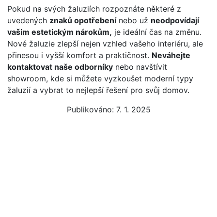
názory klientů
Pokud na svých žaluziích rozpoznáte některé z
uvedených
znaků opotřebení
nebo už
neodpovídají
Pomoc s výběrem pergoly. Velmi
vašim estetickým nárokům,
je ideální čas na změnu.
profesionální, ale zároveň lidský
Nové žaluzie zlepší nejen vzhled vašeho interiéru, ale
přístup. Kvalitní jednání a provedená
přinesou i vyšší komfort a praktičnost.
Neváhejte
práce!
kontaktovat naše odborníky
nebo navštívit
showroom, kde si můžete vyzkoušet moderní typy
žaluzií a vybrat to nejlepší řešení pro svůj domov.
Adam Spurný
Publikováno: 7. 1. 2025