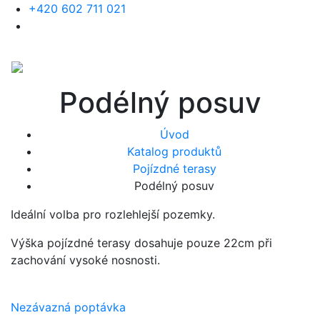
+420 602 711 021
Podélný posuv
Úvod
Katalog produktů
názory klientů
Pojízdné terasy
Podélný posuv
Pomoc s výběrem pergoly. Velmi
Ideální volba pro rozlehlejší pozemky.
profesionální, ale zároveň lidský
přístup. Kvalitní jednání a provedená
Výška pojízdné terasy dosahuje pouze 22cm při
práce!
zachování vysoké nosnosti.
Adam Spurný
Nezávazná poptávka