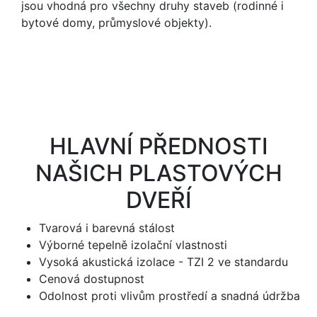
jsou vhodná pro všechny druhy staveb (rodinné i
bytové domy, průmyslové objekty).
HLAVNÍ PŘEDNOSTI
názory klientů
NAŠICH PLASTOVÝCH
Pomoc s výběrem pergoly. Velmi
DVEŘÍ
profesionální, ale zároveň lidský
přístup. Kvalitní jednání a provedená
Tvarová i barevná stálost
práce!
Výborné tepelně izolační vlastnosti
Vysoká akustická izolace - TZI 2 ve standardu
Cenová dostupnost
Adam Spurný
Odolnost proti vlivům prostředí a snadná údržba