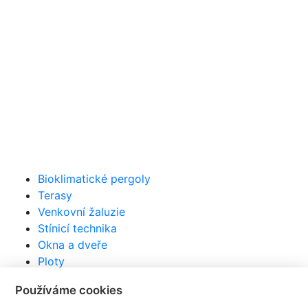
Bioklimatické pergoly
Terasy
Venkovní žaluzie
Stínicí technika
Okna a dveře
Ploty
Markýzy
Používáme cookies
Pojízdné terasy