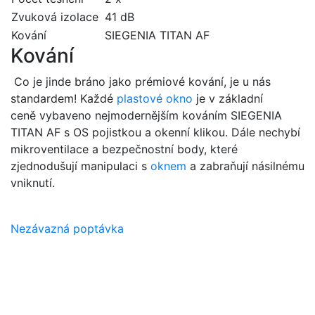
Zvuková izolace
41 dB
Kování
SIEGENIA TITAN AF
Kování
Co je jinde bráno jako prémiové kování, je u nás
názory klientů
standardem! Každé
plastové okno
je v základní
ceně vybaveno nejmodernějším kováním SIEGENIA
Pomoc s výběrem pergoly. Velmi
TITAN AF s OS pojistkou a okenní klikou. Dále nechybí
profesionální, ale zároveň lidský
mikroventilace a bezpečnostní body, které
přístup. Kvalitní jednání a provedená
zjednodušují manipulaci s
oknem
a zabraňují násilnému
práce!
vniknutí.
Adam Spurný
Nezávazná poptávka