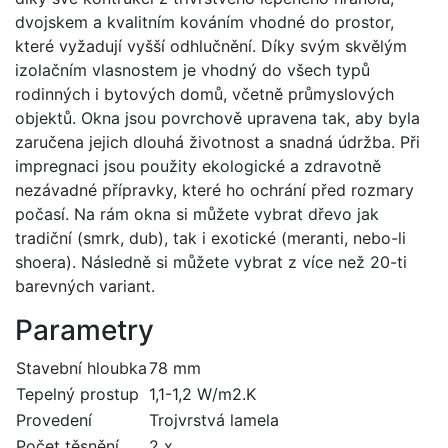
dvojskem a kvalitním kováním vhodné do prostor,
které vyžadují vyšší odhlučnění. Díky svým skvělým
izolačním vlasnostem je vhodný do všech typů
rodinných i bytových domů, včetně průmyslových
objektů. Okna jsou povrchově upravena tak, aby byla
zaručena jejich dlouhá životnost a snadná údržba. Při
impregnaci jsou použity ekologické a zdravotně
nezávadné přípravky, které ho ochrání před rozmary
počasí. Na rám okna si můžete vybrat dřevo jak
tradiční (smrk, dub), tak i exotické (meranti, nebo-li
shoera). Následně si můžete vybrat z více než 20-ti
barevných variant.
Parametry
Stavební hloubka
78 mm
Tepelný prostup
1,1-1,2 W/m2.K
Provedení
Trojvrstvá lamela
Počet těsnění
2 x