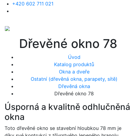
+420 602 711 021
Dřevěné okno 78
Úvod
Katalog produktů
Okna a dveře
Ostatní (dřevěná okna, parapety, sítě)
Dřevěná okna
Dřevěné okno 78
Úsporná a kvalitně odhlučněná
okna
Toto dřevěné okno se stavební hloubkou 78 mm je
díky své kontrukci z třívrstvého lepeného hranolu,