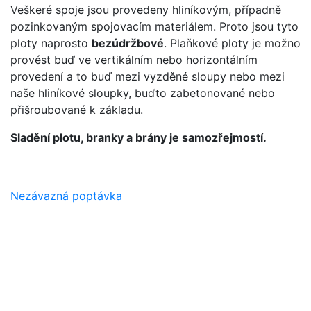
Veškeré spoje jsou provedeny hliníkovým, případně
pozinkovaným spojovacím materiálem. Proto jsou tyto
názory klientů
ploty naprosto
bezúdržbové
. Plaňkové ploty je možno
provést buď ve vertikálním nebo horizontálním
Se službou jsem nadmíru spokojená.
provedení a to buď mezi vyzděné sloupy nebo mezi
Velmi profesionální ale zároveň
naše hliníkové sloupky, buďto zabetonované nebo
lidský přístup, nemluvě o kvalitně
přišroubované k základu.
provedené práci. Rozhodně mě
Sladění plotu, branky a brány je samozřejmostí.
neviděli naposledy!
Nikol Novotná
Nezávazná poptávka