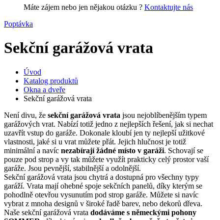
Máte zájem nebo jen nějakou otázku ?
Kontaktujte nás
Poptávka
Sekční garážová vrata
Úvod
Katalog produktů
Okna a dveře
Sekční garážová vrata
Není divu, že
sekční garážová vrata
jsou nejoblíbenějším typem
garážových vrat. Nabízí totiž jedno z nejlepších řešení, jak si nechat
uzavřít vstup do garáže. Dokonale kloubí jen ty nejlepší užitkové
vlastnosti, jaké si u vrat můžete přát. Jejich hlučnost je totiž
minimální a navíc
nezabírají žádné místo v garáži
. Schovají se
pouze pod strop a vy tak můžete využít prakticky celý prostor vaší
garáže. Jsou pevnější, stabilnější a odolnější.
Sekční garážová vrata jsou chytrá a dostupná pro všechny typy
garáží. Vrata mají ohebné spoje sekčních panelů, díky kterým se
pohodlně otevřou vysunutím pod strop garáže. Můžete si navíc
vybrat z mnoha designů v široké řadě barev, nebo dekorů dřeva.
Naše sekční garážová vrata
dodáváme s německými pohony