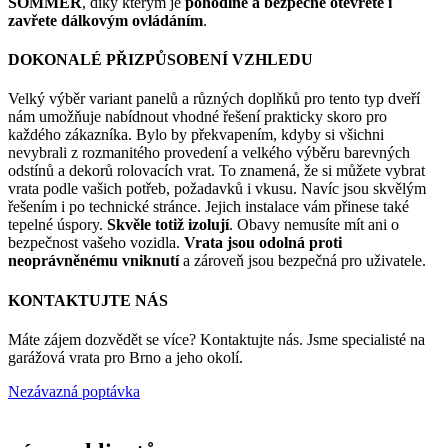
SOMMER
, díky kterým je
pohodlně a bezpečně otevřete i
zavřete dálkovým ovládáním
.
DOKONALÉ PŘIZPŮSOBENÍ VZHLEDU
Velký výběr variant panelů a různých doplňků pro tento typ dveří
nám umožňuje nabídnout vhodné řešení prakticky skoro pro
každého zákazníka. Bylo by překvapením, kdyby si všichni
nevybrali z rozmanitého provedení a velkého výběru barevných
odstínů a dekorů rolovacích vrat. To znamená, že si můžete vybrat
vrata podle vašich potřeb, požadavků i vkusu. Navíc jsou skvělým
řešením i po technické stránce. Jejich instalace vám přinese také
tepelné úspory.
Skvěle totiž izolují
. Obavy nemusíte mít ani o
bezpečnost vašeho vozidla.
Vrata jsou odolná proti
neoprávněnému vniknutí
a zároveň jsou bezpečná pro uživatele.
KONTAKTUJTE NÁS
Máte zájem dozvědět se více? Kontaktujte nás. Jsme specialisté na
garážová vrata pro Brno a jeho okolí.
Nezávazná poptávka