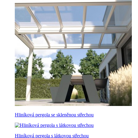
Hliníková pergola se skleněnou střechou
Hliníková pergola s látkovou střechou