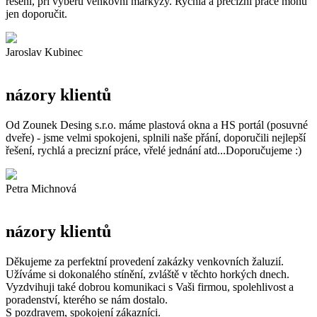
řešení, při výběru venkovní markýzy. Rychlá a precizní práce mohu
jen doporučit.
Jaroslav Kubinec
názory klientů
Od Zounek Desing s.r.o. máme plastová okna a HS portál (posuvné
dveře) - jsme velmi spokojeni, splnili naše přání, doporučili nejlepší
řešení, rychlá a precizní práce, vřelé jednání atd...Doporučujeme :)
Petra Michnová
názory klientů
Děkujeme za perfektní provedení zakázky venkovních žaluzií.
Užíváme si dokonalého stínění, zvláště v těchto horkých dnech.
Vyzdvihuji také dobrou komunikaci s Vaši firmou, spolehlivost a
poradenství, kterého se nám dostalo.
S pozdravem, spokojení zákazníci.