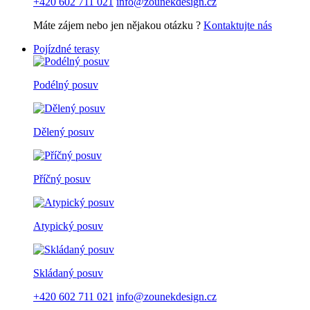
+420 602 711 021
info@zounekdesign.cz
Máte zájem nebo jen nějakou otázku ?
Kontaktujte nás
Pojízdné terasy
Podélný posuv
Dělený posuv
Příčný posuv
Atypický posuv
Skládaný posuv
+420 602 711 021
info@zounekdesign.cz