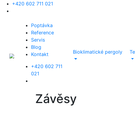
+420 602 711 021
Poptávka
Reference
Servis
Blog
Bioklimatické pergoly
Te
Kontakt
+420 602 711
021
Závěsy