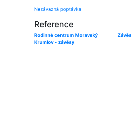
Nezávazná poptávka
Pomoc s výběrem pergoly. 
Reference
Rodinné centrum Moravský
Závěs
Krumlov - závěsy