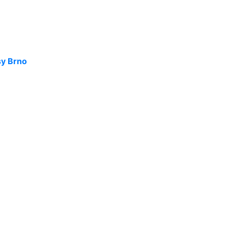
názory klientů
Velmi profesionální, ale zároveň lidský přístup. Kvalitní 
Adam Spurný
y Brno