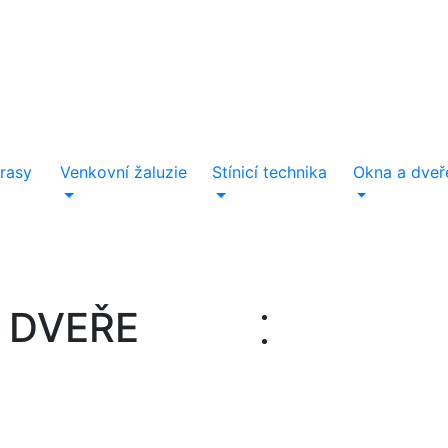
rasy
Venkovní žaluzie
Stínicí technika
Okna a dveř
názory klientů
Velmi profesionální, ale zároveň lidský přístup. Kvalitní 
 DVEŘE
Adam Spurný