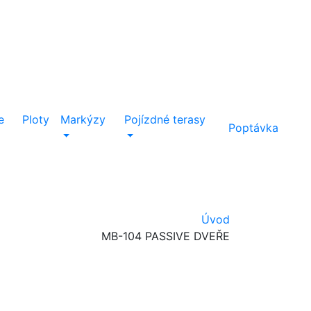
e
Ploty
Markýzy
Pojízdné terasy
Poptávka
jednání a provedená práce!
Úvod
MB-104 PASSIVE DVEŘE