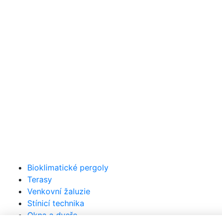
Bioklimatické pergoly
Terasy
Venkovní žaluzie
Stínicí technika
Okna a dveře