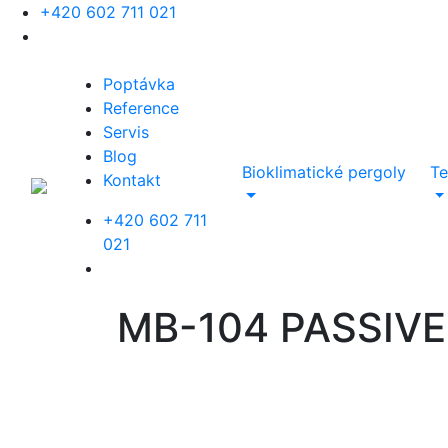
+420 602 711 021
Poptávka
Reference
Servis
Blog
Bioklimatické pergoly
Te
Kontakt
+420 602 711
021
Pomoc s výběrem pergoly. 
MB-104 PASSIVE