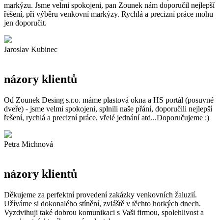
markýzu. Jsme velmi spokojeni, pan Zounek nám doporučil nejlepší
řešení, při výběru venkovní markýzy. Rychlá a precizní práce mohu
jen doporučit.
Jaroslav Kubinec
názory klientů
Od Zounek Desing s.r.o. máme plastová okna a HS portál (posuvné
dveře) - jsme velmi spokojeni, splnili naše přání, doporučili nejlepší
řešení, rychlá a precizní práce, vřelé jednání atd...Doporučujeme :)
Petra Michnová
názory klientů
Děkujeme za perfektní provedení zakázky venkovních žaluzií.
Užíváme si dokonalého stínění, zvláště v těchto horkých dnech.
Vyzdvihuji také dobrou komunikaci s Vaši firmou, spolehlivost a