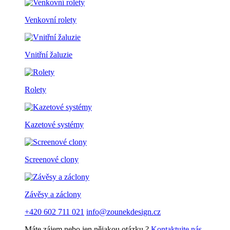
Venkovní rolety
Vnitřní žaluzie
Rolety
Kazetové systémy
Screenové clony
Závěsy a záclony
+420 602 711 021
info@zounekdesign.cz
Máte zájem nebo jen nějakou otázku ?
Kontaktujte nás