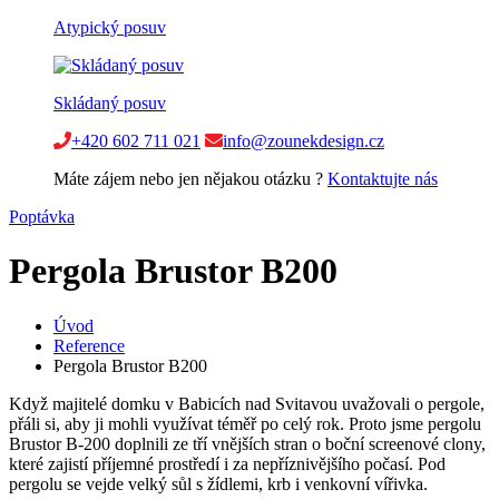
Atypický posuv
Skládaný posuv
+420 602 711 021
info@zounekdesign.cz
Máte zájem nebo jen nějakou otázku ?
Kontaktujte nás
Poptávka
Pergola Brustor B200
Úvod
Reference
Pergola Brustor B200
Když majitelé domku v Babicích nad Svitavou uvažovali o pergole,
přáli si, aby ji mohli využívat téměř po celý rok. Proto jsme pergolu
Brustor B-200 doplnili ze tří vnějších stran o boční screenové clony,
které zajistí příjemné prostředí i za nepříznivějšího počasí. Pod
pergolu se vejde velký sůl s žídlemi, krb i venkovní vířivka.