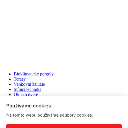
Bioklimatické pergoly
Terasy
Venkovní žaluzie
Stínicí technika
Okna a dveře
Ploty
Markýzy
Používáme cookies
Pojízdné terasy
Na tomto webu používáme soubory cookies.
Copyright © 2026 |
ZounekDesign s.r.o.