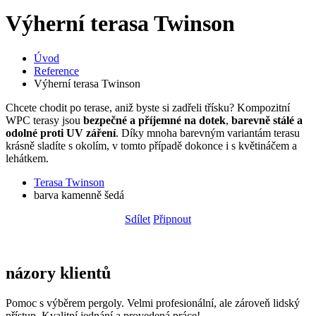
Výherní terasa Twinson
Úvod
Reference
Výherní terasa Twinson
Chcete chodit po terase, aniž byste si zadřeli třísku? Kompozitní
WPC terasy jsou
bezpečné a příjemné na dotek
,
barevně stálé a
odolné proti UV záření
. Díky mnoha barevným variantám terasu
krásně sladíte s okolím, v tomto případě dokonce i s květináčem a
lehátkem.
Terasa Twinson
barva kamenně šedá
Sdílet
Připnout
názory klientů
Pomoc s výběrem pergoly. Velmi profesionální, ale zároveň lidský
přístup. Kvalitní jednání a provedená práce!