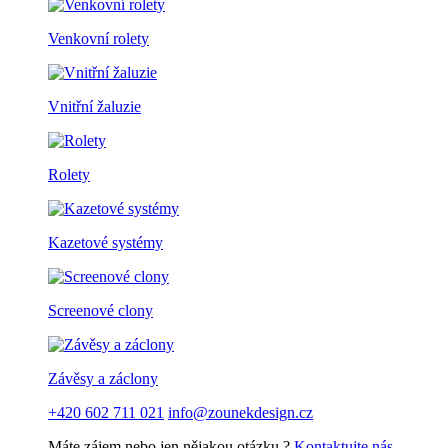
Venkovní rolety
Vnitřní žaluzie
Rolety
Kazetové systémy
Screenové clony
Závěsy a záclony
+420 602 711 021
info@zounekdesign.cz
Máte zájem nebo jen nějakou otázku ?
Kontaktujte nás