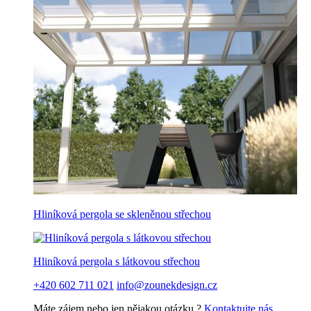
Hliníková pergola se skleněnou střechou
Hliníková pergola s látkovou střechou
+420 602 711 021
info@zounekdesign.cz
Máte zájem nebo jen nějakou otázku ?
Kontaktujte nás