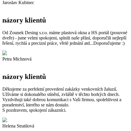
Jaroslav Kubinec
názory klientů
Od Zounek Desing s.r.o. máme plastová okna a HS portál (posuvné
dveře) - jsme velmi spokojeni, splnili naše přání, doporučili nejlepší
řešení, rychlá a precizní práce, vřelé jednání atd...Doporučujeme :)
Petra Michnová
názory klientů
Děkujeme za perfektní provedení zakázky venkovních žaluzií.
Užíváme si dokonalého stínění, zvláště v těchto horkých dnech.
Vyzdvihuji také dobrou komunikaci s Vaši firmou, spolehlivost a
poradenství, kterého se nám dostalo.
S pozdravem, spokojení zákazníci.
Helena Stratilová