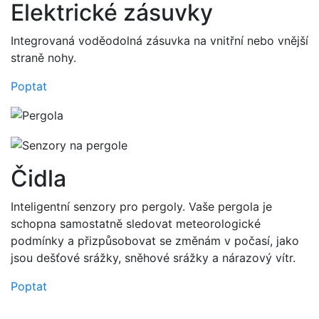
Elektrické zásuvky
Integrovaná voděodolná zásuvka na vnitřní nebo vnější
straně nohy.
Poptat
názory klientů
Čidla
Pomoc s výběrem pergoly. Velmi
profesionální, ale zároveň lidský
Inteligentní senzory pro pergoly. Vaše pergola je
přístup. Kvalitní jednání a provedená
schopna samostatně sledovat meteorologické
práce!
podmínky a přizpůsobovat se změnám v počasí, jako
jsou dešťové srážky, sněhové srážky a nárazový vítr.
Adam Spurný
Poptat